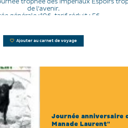
ournée trophée des Impériaux Espoirs tro
de l'avenir.
ée générale :10€, tarif réduit : 5€
Ajouter au carnet de voyage
Journée anniversaire d
Manade Laurent"