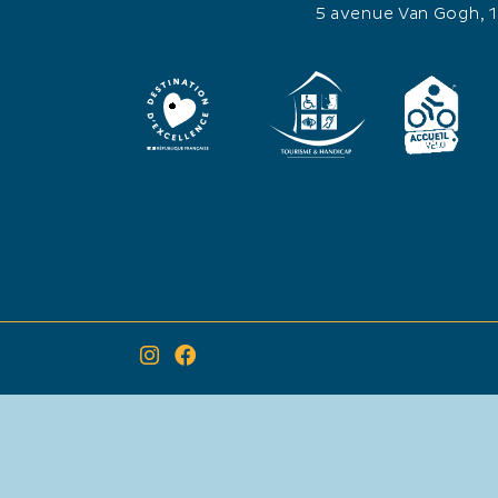
5 avenue Van Gogh, 
×
Itinéraire vers
Journée anniversaire des "80 ans de la
Manade Laurent"