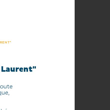
HE
AGENDA
URENT"
 Laurent"
route
que,