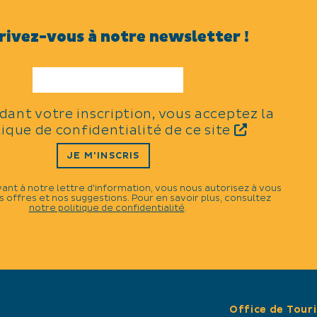
TYPES
rivez-vous à notre newsletter !
Distractions et loisirs
idant votre inscription, vous acceptez la
CATÉGORIES
N
tique de confidentialité de ce site
JE M'INSCRIS
Dîner / Repas spectacle
vant à notre lettre d'information, vous nous autorisez à vous
 offres et nos suggestions. Pour en savoir plus, consultez
notre politique de confidentialité
.
Office de Tour