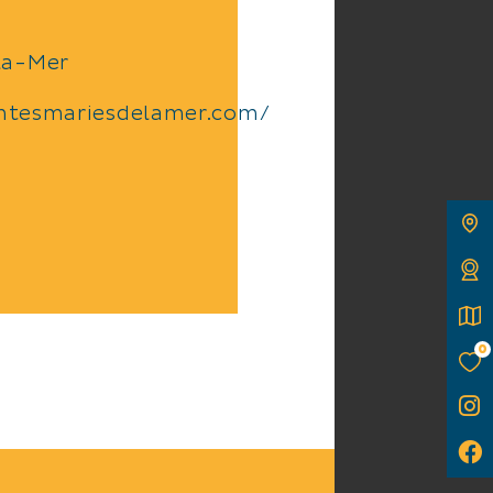
la-Mer
ntesmariesdelamer.com/
0