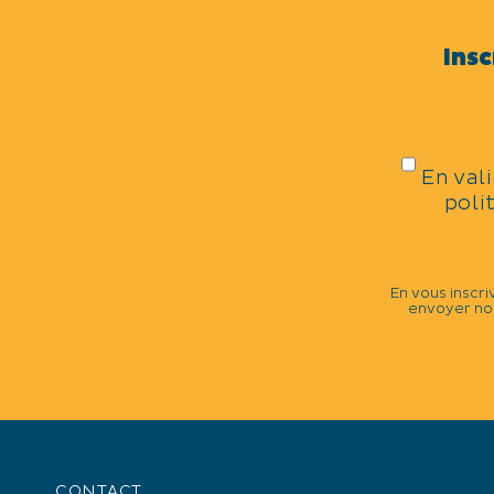
Insc
CATÉGORIES
Dîner / Repas spectacle
En val
DATES DE LA MANIFESTATIO
poli
Mercredi 24 avril 2024.
En vous inscri
envoyer nos
TARIFS
Plein tarif : 10 €, Tarif réduit : 5 €.
CONTACT