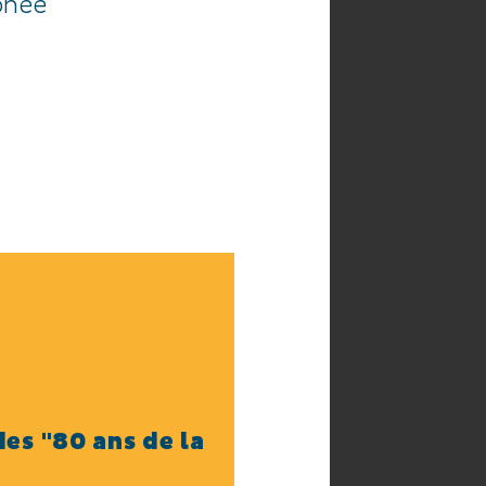
phée
es "80 ans de la