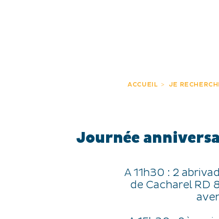
JE DÉCOUVRE
EXPÉRIENCES
FR
ACCUEIL
JE RECHERCH
Journée anniversa
A 11h30 : 2 abriva
de Cacharel RD 8
aven