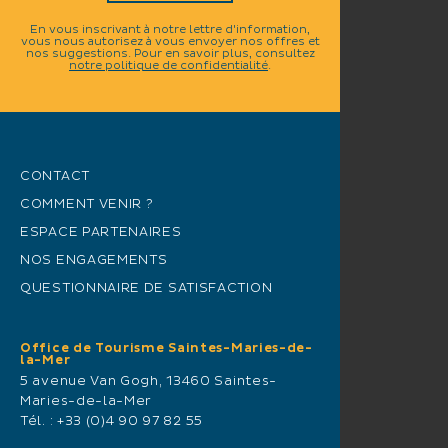
En vous inscrivant à notre lettre d'information,
vous nous autorisez à vous envoyer nos offres et
nos suggestions. Pour en savoir plus, consultez
notre politique de confidentialité
.
CONTACT
COMMENT VENIR ?
ESPACE PARTENAIRES
NOS ENGAGEMENTS
QUESTIONNAIRE DE SATISFACTION
Office de Tourisme Saintes-Maries-de-
la-Mer
5 avenue Van Gogh, 13460 Saintes-
Maries-de-la-Mer
Tél. :
+33 (0)4 90 97 82 55