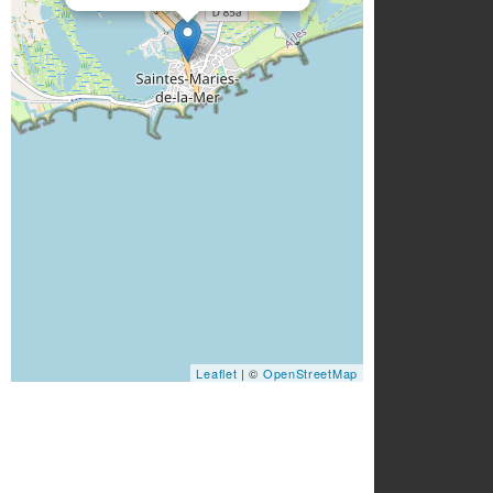
Leaflet
| ©
OpenStreetMap