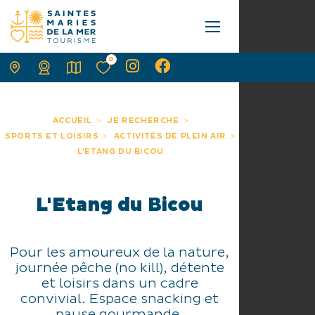
0
ACCUEIL
JE RECHERCHE
SPORTS ET LOISIRS
ACTIVITÉS DE PLEIN AIR
L'ETANG DU BICOU
L'Etang du Bicou
Pour les amoureux de la nature,
journée pêche (no kill), détente
et loisirs dans un cadre
convivial. Espace snacking et
pause gourmande.