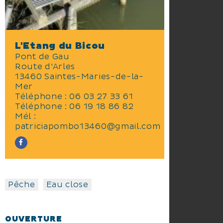
L'Etang du Bicou
Pont de Gau
Route d'Arles
13460 Saintes-Maries-de-la-
Mer
Téléphone :
06 03 27 33 61
Téléphone :
06 19 18 86 82
Mél :
patriciapombo13460@gmail.com
Pêche
Eau close
OUVERTURE