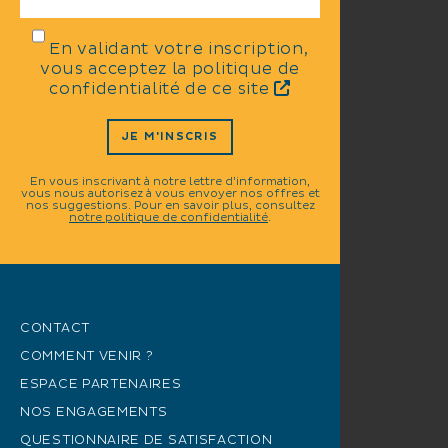
En validant votre inscription,
vous acceptez la politique de
confidentialité de ce site
JE M'INSCRIS
En vous inscrivant à notre lettre d'information,
vous nous autorisez à vous envoyer nos offres et
nos suggestions. Pour en savoir plus, consultez
notre politique de confidentialité
.
CONTACT
COMMENT VENIR ?
ESPACE PARTENAIRES
NOS ENGAGEMENTS
QUESTIONNAIRE DE SATISFACTION