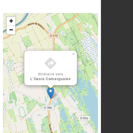
+
−
×
Itinéraire vers
L'Oasis Camarguaise