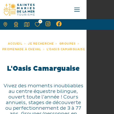
0
ACCUEIL
JE RECHERCHE
GROUPES
PROMENADE À CHEVAL
L'OASIS CAMARGUAISE
L'Oasis Camarguaise
Vivez des moments inoubliables
au centre équestre bilingue,
ouvert toute l'année ! Cours
annuels, stages de découverte
ou perfectionnement de 3 à 77
ans. Groupes/personnes en