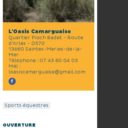
L'Oasis Camarguaise
Quartier Pioch Badet - Route
d'Arles - D570
13460 Saintes-Maries-de-la-
Mer
Téléphone :
07 43 60 04 03
Mél :
loasiscamarguaise@gmail.com
Sports équestres
OUVERTURE