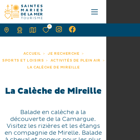
0
ACCUEIL
JE RECHERCHE
SPORTS ET LOISIRS
ACTIVITÉS DE PLEIN AIR
LA CALÈCHE DE MIREILLE
La Calèche de Mireille
Balade en calèche a la
découverte de la Camargue.
Visitez les rizières et les étangs
en compagnie de Mirelle. Balade
à cheval et poneys pour les plus