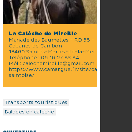
La Calèche de Mireille
Manade des Baumelles - RD 38 -
Cabanes de Cambon
13460 Saintes-Maries-de-la-Mer
Téléphone :
06 16 27 83 84
Mél :
calechemireille@gmail.com
https://www.camargue.fr/site/caleche-
saintoise/
Transports touristiques
Balades en calèche