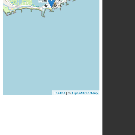
Leaflet
| ©
OpenStreetMap