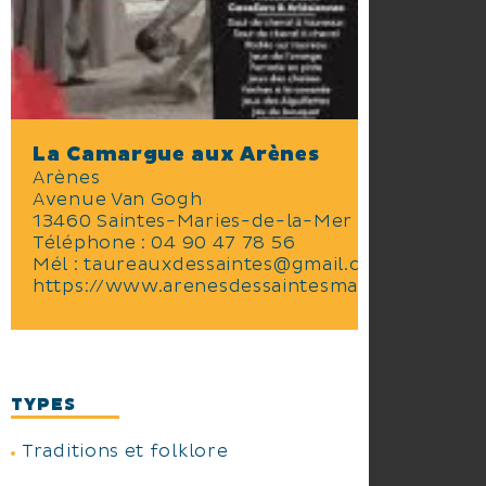
La Camargue aux Arènes
Arènes
Avenue Van Gogh
13460 Saintes-Maries-de-la-Mer
Téléphone :
04 90 47 78 56
Mél :
taureauxdessaintes@gmail.com
https://www.arenesdessaintesmariesdelamer
TYPES
Traditions et folklore