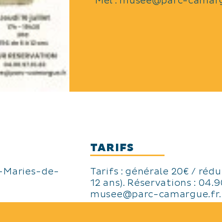
Mél :
musee@parc-camarg
TARIFS
-Maries-de-
Tarifs : générale 20€ / rédu
12 ans). Réservations : 04.9
musee@parc-camargue.fr.
LANGUES PARLÉES