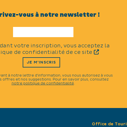
rivez-vous à notre newsletter !
TYPES
Distractions et loisirs
idant votre inscription, vous acceptez la
tique de confidentialité de ce site
N
JE M'INSCRIS
CATÉGORIES
vant à notre lettre d'information, vous nous autorisez à vous
Visite guidée et/ou com
 offres et nos suggestions. Pour en savoir plus, consultez
notre politique de confidentialité
.
Office de Tour