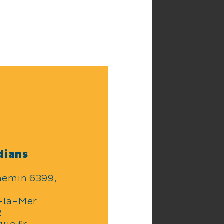
dians
hemin 6399,
-la-Mer
2