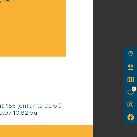
ue.fr
0
it 15€ (enfants de 6 à
0.97.10.82 ou