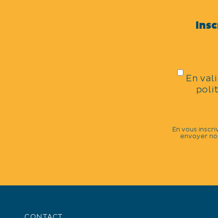
Distractions et loisirs
Insc
CATÉGORIES
Visite guidée et/ou commentée
En val
poli
DATES DE LA MANIFESTATIO
Jeudi 16 juillet 2026 de 17h à 19h30.
En vous inscri
envoyer nos
+
−
CONTACT