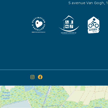
5 avenue Van Gogh, 
×
Itinéraire vers
La Camargue des gardians