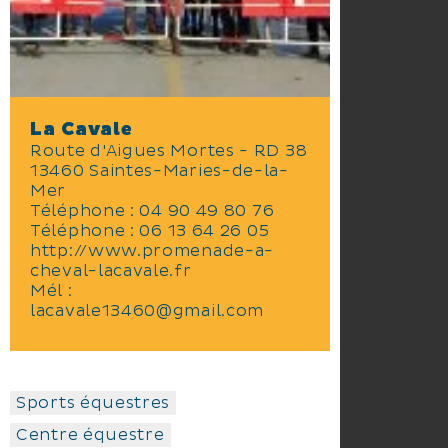
La Cavale
Route d'Aigues Mortes - RD 38
13460 Saintes-Maries-de-la-
Mer
Téléphone :
04 90 49 80 76
Téléphone :
06 13 64 26 05
http://www.promenade-a-
cheval-lacavale.fr
Mél :
lacavale13460@gmail.com
Sports équestres
Centre équestre