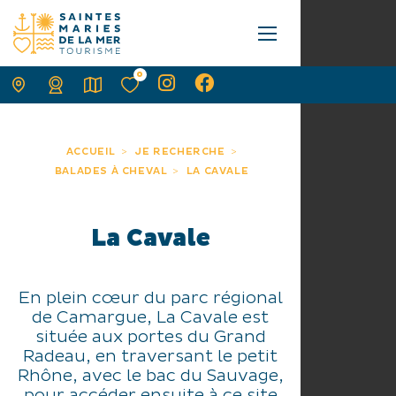
0
ACCUEIL
JE RECHERCHE
BALADES À CHEVAL
LA CAVALE
La Cavale
En plein cœur du parc régional
de Camargue, La Cavale est
située aux portes du Grand
Radeau, en traversant le petit
Rhône, avec le bac du Sauvage,
pour accéder ensuite à ce site