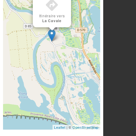
Itinéraire vers
La Cavale
Leaflet
| ©
OpenStreetMap