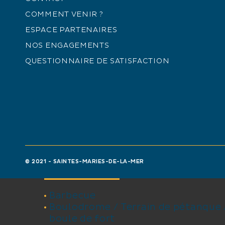
Cafetière
COMMENT VENIR ?
Four
Hotte aspirante
ESPACE PARTENAIRES
Lave linge privatif
NOS ENGAGEMENTS
Lave vaisselle
QUESTIONNAIRE DE SATISFACTION
Micro-ondes
Réfrigérateur
Accès Internet privatif Wifi
Prise de télévision
Télévision
Baignoire
Douche
Non fumeur
© 2021 - SAINTES-MARIES-DE-LA-MER
ÉQUIPEMENTS
Barbecue
Boulodrome / Terrain de pétanque /
boule de fort