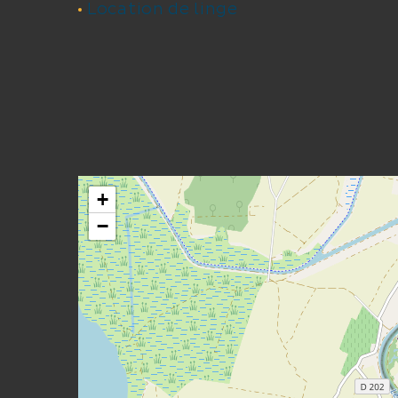
Location de linge
+
−