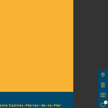
ade à pied
aout location à la
imal accepté)
0
 10 € (par lit)
isme Saintes-Maries-de-la-Mer