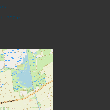
cole
 de 300 m