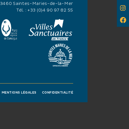
 10 € (par lit)
13460 Saintes-Maries-de-la-Mer
: 25 € (pour 8
Tél. :
+33 (0)4 90 97 82 55
ménage draps et
ation de juillet à aout
ation de draps et
MENTIONS LÉGALES
CONFIDENTIALITÉ