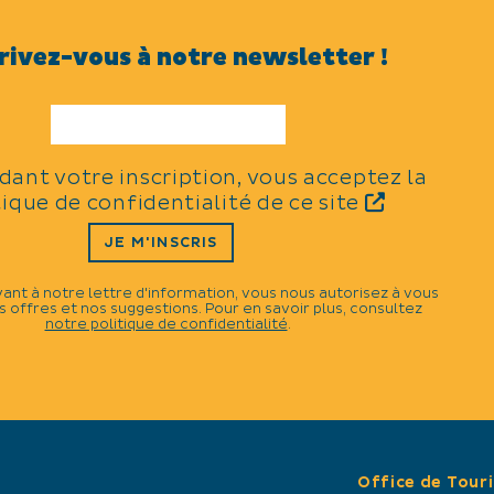
ACTIVITÉS
rivez-vous à notre newsletter !
es jours.
Dégustation de produits
Sports d'eau
Pêche
Sports divers
Pétanque
idant votre inscription, vous acceptez la
Sports pédestres
tique de confidentialité de ce site
Randonnée pédestre / bal
JE M'INSCRIS
TARIFS
vant à notre lettre d'information, vous nous autorisez à vous
 offres et nos suggestions. Pour en savoir plus, consultez
notre politique de confidentialité
.
Du 01/03 au 29/12/2023
3 nuits : 420 €
Week-end : 400 €
Semaine : 950 € (juillet et 
semaine obligatoire)
Animaux : 50 € (UN seul an
Location draps lits doubles :
Office de Tour