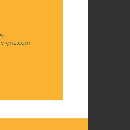
2
fr
avigne.com