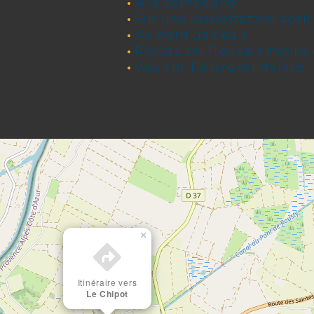
A la campagne
Sur une exploitation agri
Au bord de l'eau
Rivière ou fleuve à moins
Vue sur fleuve ou rivière
×
Itinéraire vers
Le Chipot