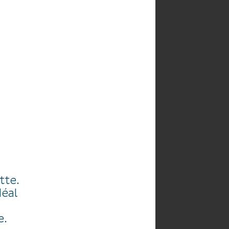
HE
AGENDA
tte.
déal
e.