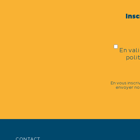
OUVERTURE
Insc
Du 06/03 au 20/12/2026 fermé tous l
Arrivée 16H Départ 10H.
Parking privé
En val
ANIMAUX ACCEPTÉS
poli
non
En vous inscri
CONFORTS
envoyer nos
Cuisine
Séjour / Salle à manger
Lit 90 cm
Lit 140 cm
Aspirateur
Bouilloire
CONTACT