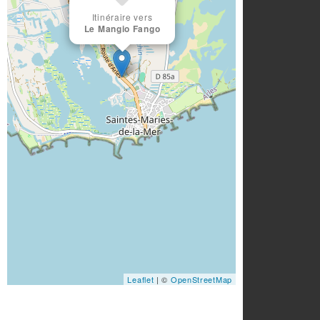
Itinéraire vers
Le Mangio Fango
Leaflet
| ©
OpenStreetMap