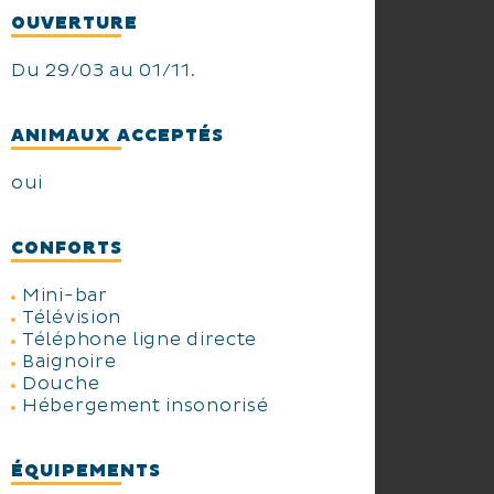
Pour se libérer du stress de la vie
OUVERTURE
courante, notre espace spa bien
être DECLEOR vous propose sa
Du 29/03 au 01/11.
carte des soins (en ligne sur
notre site)
Soyez les bienvenus au Mangio
ANIMAUX ACCEPTÉS
Fango, ce vent voisin du Mistral
qui apporte soleil et sècheresse
oui
après la tempête
CONFORTS
Mini-bar
Télévision
Téléphone ligne directe
Baignoire
Douche
Hébergement insonorisé
ÉQUIPEMENTS