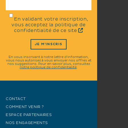
En validant votre inscription,
vous acceptez la politique de
confidentialité de ce site
JE M'INSCRIS
En vous inscrivant à notre lettre d'information,
vous nous autorisez à vous envoyer nos offres et
nos suggestions. Pour en savoir plus, consultez
notre politique de confidentialité
.
CONTACT
COMMENT VENIR ?
ESPACE PARTENAIRES
NOS ENGAGEMENTS