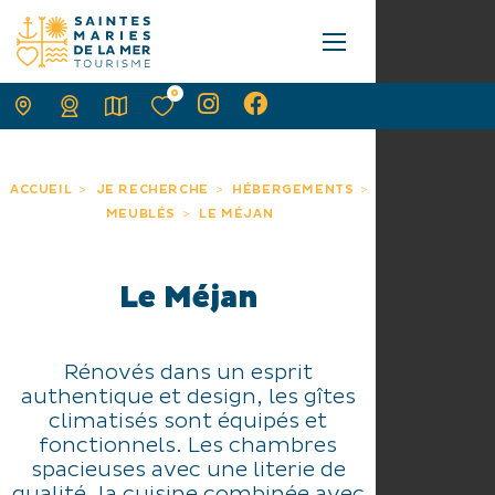
0
ACCUEIL
JE RECHERCHE
HÉBERGEMENTS
MEUBLÉS
LE MÉJAN
Le Méjan
Rénovés dans un esprit
authentique et design, les gîtes
climatisés sont équipés et
fonctionnels. Les chambres
spacieuses avec une literie de
qualité, la cuisine combinée avec