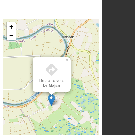
+
−
×
Itinéraire vers
Le Méjan