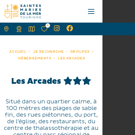
0
ACCUEIL
JE RECHERCHE
GROUPES
HÉBERGEMENTS
LES ARCADES
Les Arcades
Situé dans un quartier calme, à
100 mètres des plages de sable
fin, des rues piétonnes, du port,
de l’église, des restaurants, du
centre de thalassothérapie et au
centre du parc régional de