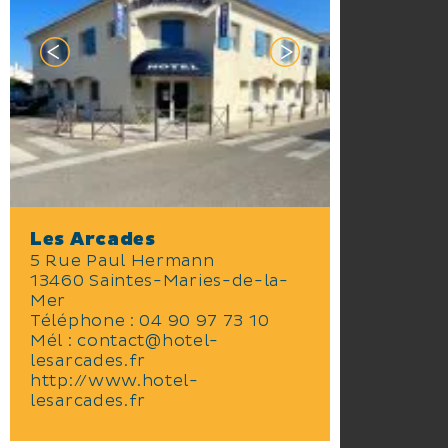
Les Arcades
5 Rue Paul Hermann
13460 Saintes-Maries-de-la-
Mer
Téléphone :
04 90 97 73 10
Mél :
contact@hotel-
lesarcades.fr
http://www.hotel-
lesarcades.fr