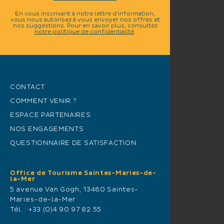
En vous inscrivant à notre lettre d'information,
vous nous autorisez à vous envoyer nos offres et
nos suggestions. Pour en savoir plus, consultez
notre politique de confidentialité
.
CONTACT
COMMENT VENIR ?
ESPACE PARTENAIRES
NOS ENGAGEMENTS
QUESTIONNAIRE DE SATISFACTION
Office de Tourisme Saintes-Maries-de-
la-Mer
5 avenue Van Gogh, 13460 Saintes-
Maries-de-la-Mer
Tél. :
+33 (0)4 90 97 82 55