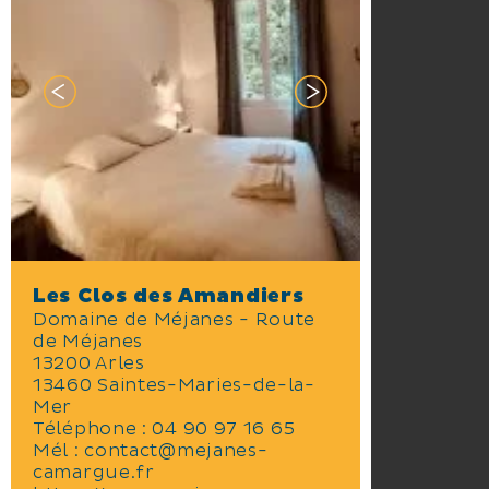
de pansage et d’une douche,
permettent aux cavaliers
passionnés de venir en vacances
avec leur cheval !
Les Clos des Amandiers
Domaine de Méjanes - Route
de Méjanes
13200 Arles
13460 Saintes-Maries-de-la-
Mer
Téléphone :
04 90 97 16 65
Mél :
contact@mejanes-
camargue.fr