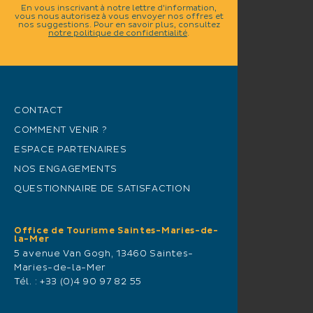
En vous inscrivant à notre lettre d'information,
vous nous autorisez à vous envoyer nos offres et
nos suggestions. Pour en savoir plus, consultez
notre politique de confidentialité
.
CONTACT
COMMENT VENIR ?
ESPACE PARTENAIRES
NOS ENGAGEMENTS
QUESTIONNAIRE DE SATISFACTION
Office de Tourisme Saintes-Maries-de-
la-Mer
5 avenue Van Gogh, 13460 Saintes-
Maries-de-la-Mer
Tél. :
+33 (0)4 90 97 82 55