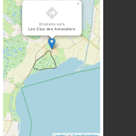
×
Itinéraire vers
Les Clos des Amandiers
Leaflet
| ©
OpenStreetMap