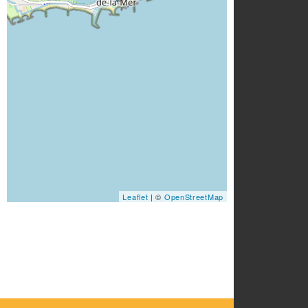
Leaflet
| ©
OpenStreetMap