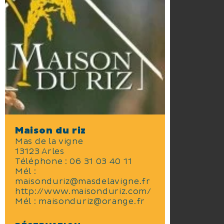
Maison du riz
Mas de la vigne
13123 Arles
Téléphone :
06 31 03 40 11
Mél :
maisonduriz@masdelavigne.fr
http://www.maisonduriz.com/
Mél :
maisonduriz@orange.fr