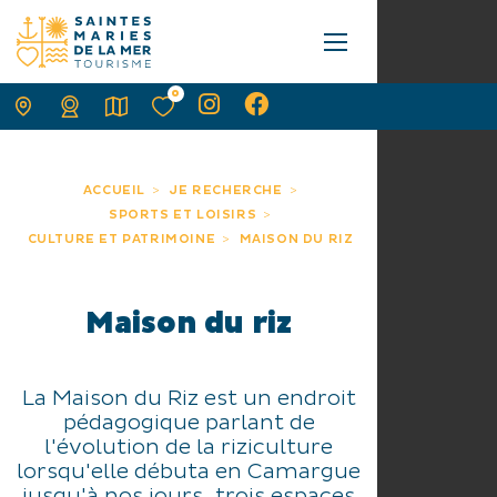
0
ACCUEIL
JE RECHERCHE
SPORTS ET LOISIRS
CULTURE ET PATRIMOINE
MAISON DU RIZ
Maison du riz
La Maison du Riz est un endroit
pédagogique parlant de
l'évolution de la riziculture
lorsqu'elle débuta en Camargue
jusqu'à nos jours, trois espaces