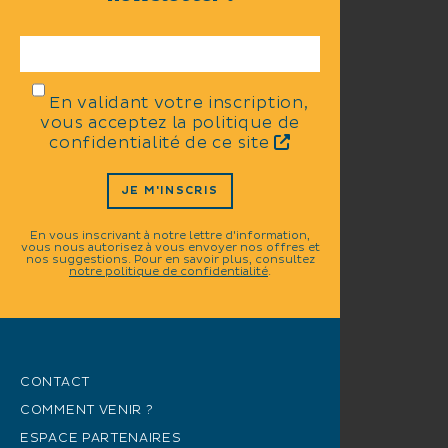
En validant votre inscription,
vous acceptez la politique de
confidentialité de ce site
JE M'INSCRIS
En vous inscrivant à notre lettre d'information,
vous nous autorisez à vous envoyer nos offres et
nos suggestions. Pour en savoir plus, consultez
notre politique de confidentialité
.
CONTACT
COMMENT VENIR ?
ESPACE PARTENAIRES