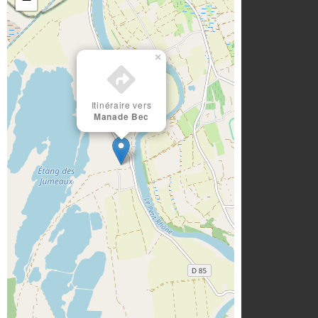
×
Itinéraire vers
Manade Bec