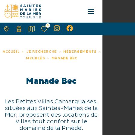
0
ACCUEIL
JE RECHERCHE
HÉBERGEMENTS
MEUBLÉS
MANADE BEC
Manade Bec
Les Petites Villas Camarguaises,
situées aux Saintes-Maries de la
Mer, proposent des locations de
villas tout confort sur le
domaine de la Pinède.