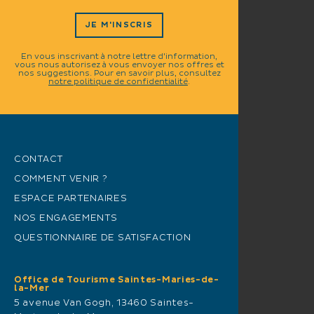
JE M'INSCRIS
En vous inscrivant à notre lettre d'information,
vous nous autorisez à vous envoyer nos offres et
nos suggestions. Pour en savoir plus, consultez
notre politique de confidentialité
.
CONTACT
COMMENT VENIR ?
ESPACE PARTENAIRES
NOS ENGAGEMENTS
QUESTIONNAIRE DE SATISFACTION
Office de Tourisme Saintes-Maries-de-
la-Mer
5 avenue Van Gogh, 13460 Saintes-