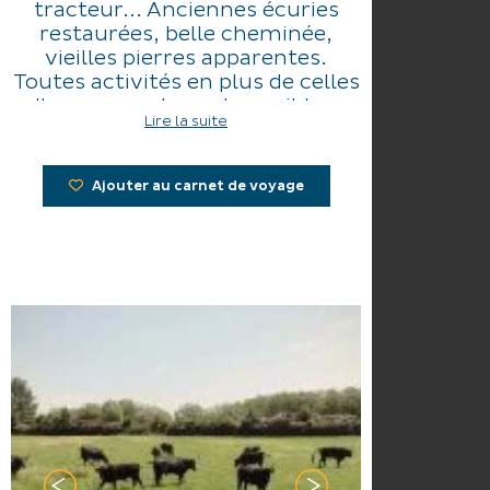
tracteur... Anciennes écuries
restaurées, belle cheminée,
vieilles pierres apparentes.
Toutes activités en plus de celles
d'une manade sont possibles :
Lire la suite
canoë kayac, pique-nique,
hébergement et restauration.
Ajouter au carnet de voyage