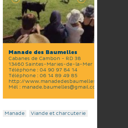
Manade des Baumelles
Cabanes de Cambon - RD 38
13460 Saintes-Maries-de-la-Mer
Téléphone :
04 90 97 84 14
Téléphone :
06 14 89 49 85
http://www.manadedesbaumelles.fr
Mél :
manade.baumelles@gmail.com
Manade
Viande et charcuterie