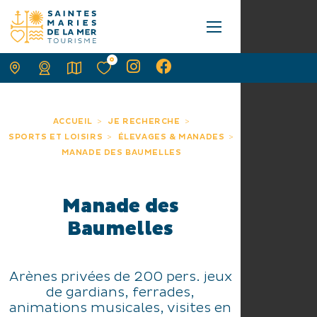
0
ACCUEIL
JE RECHERCHE
SPORTS ET LOISIRS
ÉLEVAGES & MANADES
MANADE DES BAUMELLES
Manade des
Baumelles
Arènes privées de 200 pers. jeux
de gardians, ferrades,
animations musicales, visites en