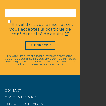
En validant votre inscription,
vous acceptez la politique de
confidentialité de ce site
JE M'INSCRIS
En vous inscrivant à notre lettre d'information,
vous nous autorisez à vous envoyer nos offres et
nos suggestions. Pour en savoir plus, consultez
notre politique de confidentialité
.
CONTACT
COMMENT VENIR ?
ESPACE PARTENAIRES