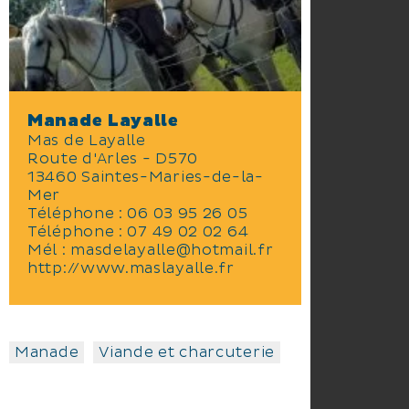
Manade Layalle
Mas de Layalle
Route d'Arles - D570
13460 Saintes-Maries-de-la-
Mer
Téléphone :
06 03 95 26 05
Téléphone :
07 49 02 02 64
Mél :
masdelayalle@hotmail.fr
http://www.maslayalle.fr
Manade
Viande et charcuterie