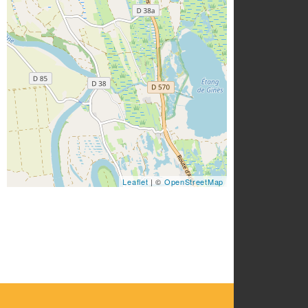
Leaflet
| ©
OpenStreetMap