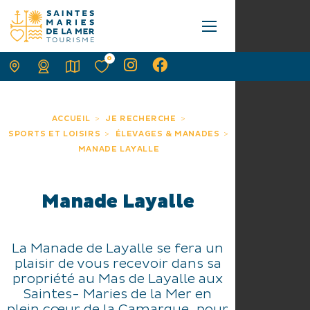
0
ACCUEIL
JE RECHERCHE
SPORTS ET LOISIRS
ÉLEVAGES & MANADES
MANADE LAYALLE
Manade Layalle
La Manade de Layalle se fera un
plaisir de vous recevoir dans sa
propriété au Mas de Layalle aux
Saintes- Maries de la Mer en
plein cœur de la Camargue, pour