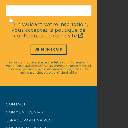
En validant votre inscription,
vous acceptez la politique de
confidentialité de ce site
JE M'INSCRIS
En vous inscrivant à notre lettre d'information,
vous nous autorisez à vous envoyer nos offres et
nos suggestions. Pour en savoir plus, consultez
notre politique de confidentialité
.
CONTACT
COMMENT VENIR ?
ESPACE PARTENAIRES