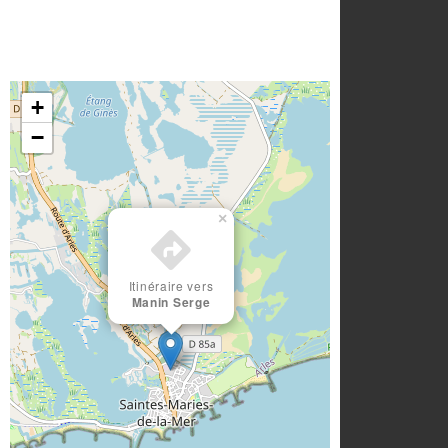
+
−
×
Itinéraire vers
Manin Serge