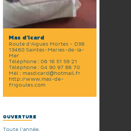
Mas d'Icard
Route d'Aigues Mortes - D38
13460 Saintes-Maries-de-la-
Mer
Téléphone :
06 16 51 59 21
Téléphone :
04 90 97 88 70
Mél :
masdicard@hotmail.fr
http://www.mas-de-
frigoules.com
OUVERTURE
Toute l'année.