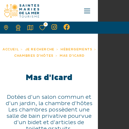
0
ACCUEIL
JE RECHERCHE
HÉBERGEMENTS
CHAMBRES D'HÔTES
MAS D'ICARD
Mas d'Icard
Dotées d'un salon commun et
d'un jardin, la chambre d'hôtes
Les chambres possèdent une
salle de bain privative pourvue
d'un bidet et d'articles de
toilette gratuits.