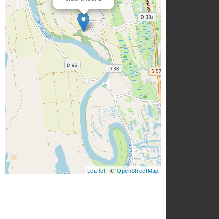
Leaflet
| ©
OpenStreetMap