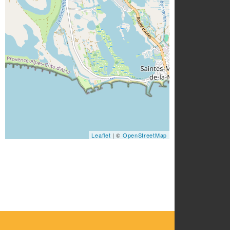
Leaflet
| ©
OpenStreetMap