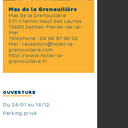
un petit bijou, offrant une
Mas de la Grenouillère
connexion Wi-Fi gratuite et une
Mas de la Grenouillère
vue apaisante sur le jardin.
571 Chemin Haut des Launes
Débutez votre journée avec un
13460 Saintes-Maries-de-la-
délicieux petit-déjeuner, profitez
Mer
de l’accès illimité à la piscine, et
Téléphone :
04 90 97 90 22
explorez la région grâce aux
Mél :
reception@hotel-la-
leçons d'équitation et aux visites
grenouillere.com
proposées par notre centre
http://www.hotel-la-
équestre.
grenouillere.fr
En séjournant au Mas de la
Grenouillère, vivez des moments
inoubliables : laissez-vous
séduire par la lumière magique
OUVERTURE
de la Camargue et la douceur de
son climat. Embarquez pour des
Du 24/01 au 14/12.
balades en bateau sur le Rhône,
Parking privé
visitez le parc ornithologique, ou
promenez-vous à cheval et à