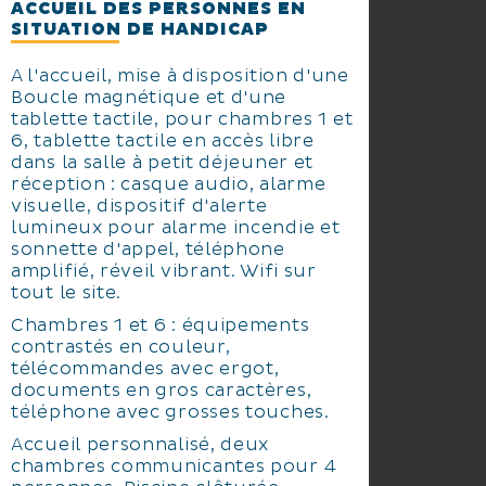
pied entre mer et étang. La
ACCUEIL DES PERSONNES EN
SITUATION DE HANDICAP
Camargue saura vous
émerveiller avec sa faune, sa
A l'accueil, mise à disposition d'une
flore et ses paysages d’une
Boucle magnétique et d'une
beauté exceptionnelle.
tablette tactile, pour chambres 1 et
6, tablette tactile en accès libre
Et ne vous inquiétez pas pour
dans la salle à petit déjeuner et
votre véhicule ! Un parking
réception : casque audio, alarme
gratuit pour voitures et vélos
visuelle, dispositif d'alerte
vous attend sur place. La beauté
lumineux pour alarme incendie et
des rives du Petit Rhône n’est
sonnette d'appel, téléphone
qu’à 1 km, et nous sommes à
amplifié, réveil vibrant. Wifi sur
seulement 36 km d'Arles, une
tout le site.
ville incontournable à découvrir.
Chambres 1 et 6 : équipements
contrastés en couleur,
L’équipe du Mas de la
télécommandes avec ergot,
Grenouillère vous attend pour
documents en gros caractères,
vous faire vivre l’authenticité de
téléphone avec grosses touches.
la Camargue, de ses traditions
Accueil personnalisé, deux
aux merveilles naturelles du
chambres communicantes pour 4
Parc National.