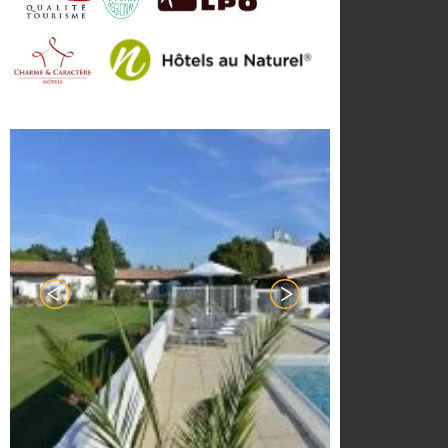
bien-être ! Faites quelques
brasses dans notre grande
piscine, c’est le prolongement
parfait d’une journée au grand
air.
Ici, tout est fait dans un esprit de
convivialité et de sérénité. Au
cœur d'une nature préservée,
nous vous invitons à savourer
chaque instant de votre séjour,
porté par l’art de vivre à la
provençale. Soucieux de notre
merveilleux environnement,
notre établissement s'engage
également dans une démarche
de développement durable pour
vous faire découvrir les trésors
cachés de notre patrimoine.
Chaque chambre climatisée est