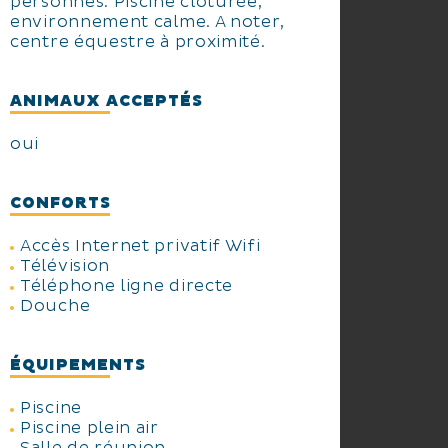
personnes. Piscine clôturée,
environnement calme. A noter,
Alors, êtes-vous prêt à plonger
centre équestre à proximité.
dans cette aventure unique ? Le
Mas de la Grenouillère n'attend
ANIMAUX ACCEPTÉS
que vous pour écrire ensemble
le chapitre le plus mémorable de
oui
votre séjour !
CONFORTS
Accès Internet privatif Wifi
Télévision
Téléphone ligne directe
Douche
ÉQUIPEMENTS
Piscine
Piscine plein air