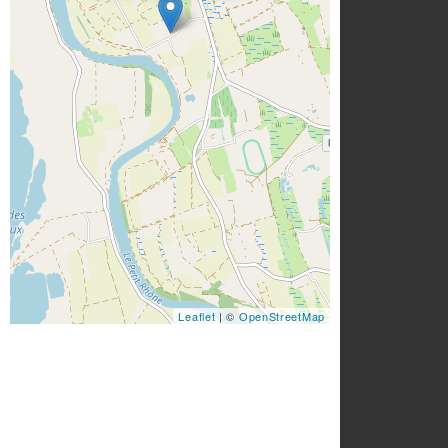
Leaflet
| ©
OpenStreetMap