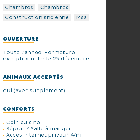
chevaux pour promenades et
randonnées avec monitrice
Chambres
Chambres
diplômée. Nous aimons les
Construction ancienne
Mas
animaux, et vous trouverez en
liberté chiens, chats et poules...
Animaux avec supplément
OUVERTURE
5EUR/jour/animal, non
souhaités seuls dans les
Toute l'année. Fermeture
chambre.
exceptionnelle le 25 décembre.
ANIMAUX ACCEPTÉS
oui (avec supplément)
CONFORTS
Coin cuisine
Séjour / Salle à manger
Accès Internet privatif Wifi