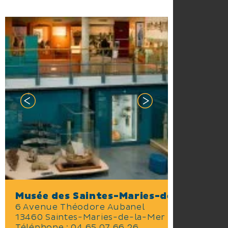
3000 ans d’Histoire où de
multiples évènements et
activités culturelles sont
organisés toute l’année
Musée des Saintes-Maries-de-la-Mer
6 Avenue Théodore Aubanel
13460 Saintes-Maries-de-la-Mer
Téléphone :
04 65 07 66 26