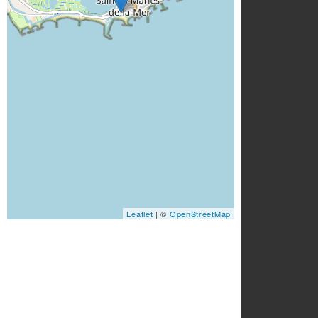
Leaflet
| ©
OpenStreetMap