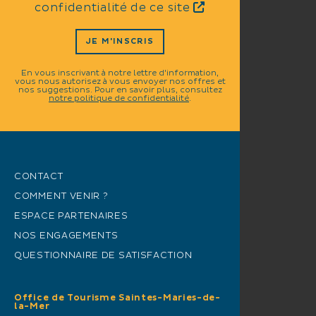
confidentialité de ce site
JE M'INSCRIS
En vous inscrivant à notre lettre d'information,
vous nous autorisez à vous envoyer nos offres et
nos suggestions. Pour en savoir plus, consultez
notre politique de confidentialité
.
CONTACT
COMMENT VENIR ?
ESPACE PARTENAIRES
NOS ENGAGEMENTS
QUESTIONNAIRE DE SATISFACTION
Office de Tourisme Saintes-Maries-de-
la-Mer