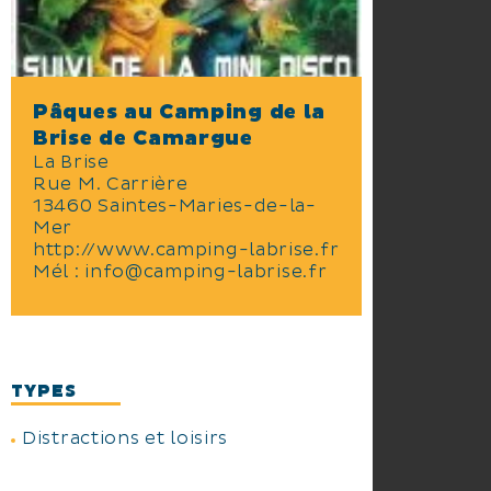
Pâques au Camping de la
Brise de Camargue
La Brise
Rue M. Carrière
13460 Saintes-Maries-de-la-
Mer
http://www.camping-labrise.fr
Mél :
info@camping-labrise.fr
TYPES
Distractions et loisirs