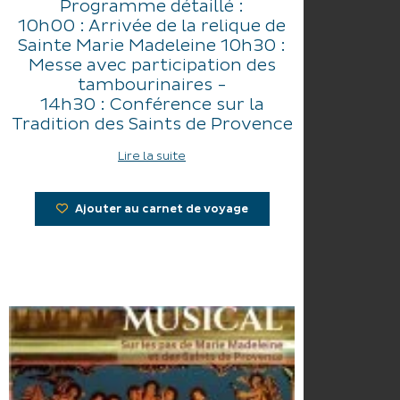
Programme détaillé :
10h00 : Arrivée de la relique de
Sainte Marie Madeleine 10h30 :
Messe avec participation des
tambourinaires -
14h30 : Conférence sur la
Tradition des Saints de Provence
-
Lire la suite
15h30 : Concert par les
Tambourinaires de Madaleno
Ajouter au carnet de voyage