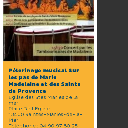
Pèlerinage musical Sur
les pas de Marie
Madeleine et des Saints
de Provence
Eglise des Stes Maries de la
mer
Place De l'Eglise
13460 Saintes-Maries-de-la-
Mer
Téléphone :
04 90 97 80 25