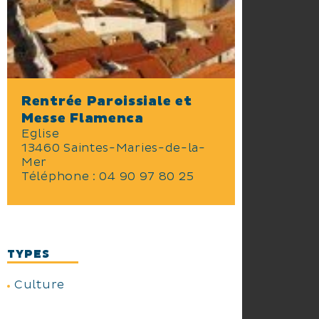
Rentrée Paroissiale et
Messe Flamenca
Eglise
13460 Saintes-Maries-de-la-
Mer
Téléphone :
04 90 97 80 25
TYPES
Culture