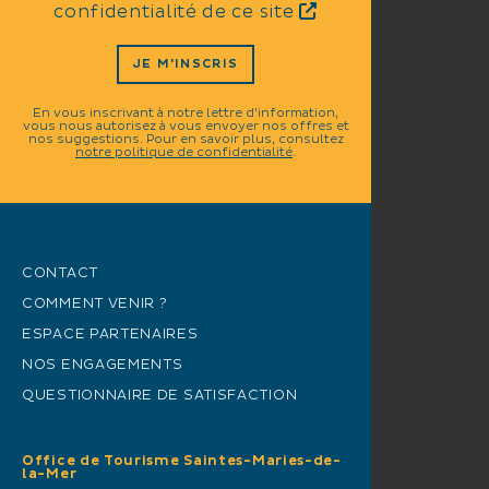
confidentialité de ce site
JE M'INSCRIS
En vous inscrivant à notre lettre d'information,
vous nous autorisez à vous envoyer nos offres et
nos suggestions. Pour en savoir plus, consultez
notre politique de confidentialité
.
CONTACT
COMMENT VENIR ?
ESPACE PARTENAIRES
NOS ENGAGEMENTS
QUESTIONNAIRE DE SATISFACTION
Office de Tourisme Saintes-Maries-de-
la-Mer