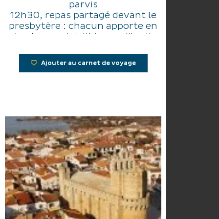
parvis
12h30, repas partagé devant le
presbytère : chacun apporte en
toute convivialité ce qu'il sait
cuisiner.
Ajouter au carnet de voyage