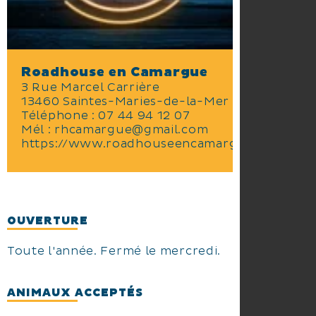
Roadhouse en Camargue
3 Rue Marcel Carrière
13460 Saintes-Maries-de-la-Mer
Téléphone :
07 44 94 12 07
Mél :
rhcamargue@gmail.com
https://www.roadhouseencamargue.com
OUVERTURE
Toute l'année. Fermé le mercredi.
ANIMAUX ACCEPTÉS