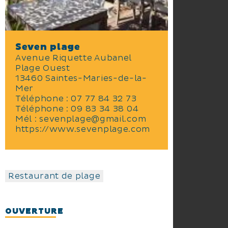
Seven plage
Avenue Riquette Aubanel
Plage Ouest
13460 Saintes-Maries-de-la-
Mer
Téléphone :
07 77 84 32 73
Téléphone :
09 83 34 38 04
Mél :
sevenplage@gmail.com
https://www.sevenplage.com
Restaurant de plage
OUVERTURE