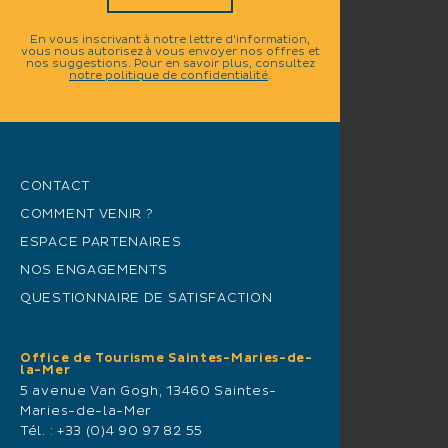
En vous inscrivant à notre lettre d'information,
vous nous autorisez à vous envoyer nos offres et
nos suggestions. Pour en savoir plus, consultez
notre politique de confidentialité
.
CONTACT
COMMENT VENIR ?
ESPACE PARTENAIRES
NOS ENGAGEMENTS
QUESTIONNAIRE DE SATISFACTION
Office de Tourisme Saintes-Maries-de-
la-Mer
5 avenue Van Gogh, 13460 Saintes-
Maries-de-la-Mer
Tél. :
+33 (0)4 90 97 82 55