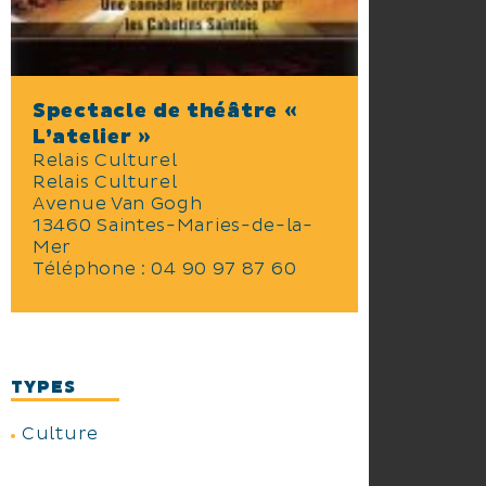
Spectacle de théâtre «
L’atelier »
Relais Culturel
Relais Culturel
Avenue Van Gogh
13460 Saintes-Maries-de-la-
Mer
Téléphone :
04 90 97 87 60
TYPES
Culture