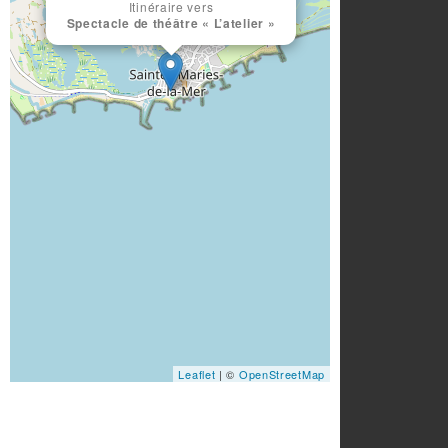
Itinéraire vers
Spectacle de théâtre « L’atelier »
Leaflet
| ©
OpenStreetMap