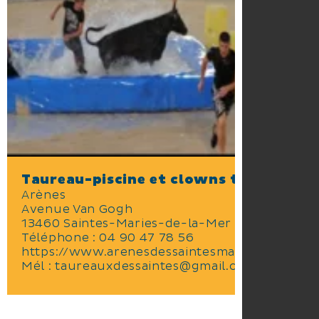
Taureau-piscine et clowns taurins
Arènes
Avenue Van Gogh
13460 Saintes-Maries-de-la-Mer
Téléphone :
04 90 47 78 56
https://www.arenesdessaintesmariesdelamer.
Mél :
taureauxdessaintes@gmail.com