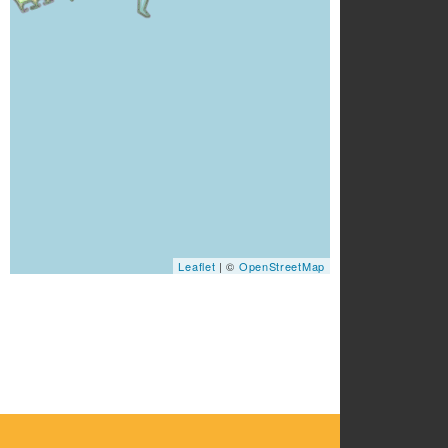
Leaflet
| ©
OpenStreetMap