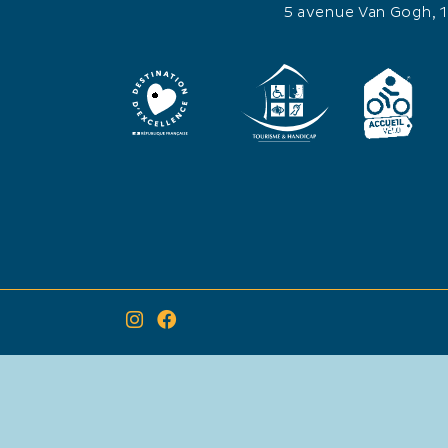
5 avenue Van Gogh, 
×
Itinéraire vers
Thalacap Camargue