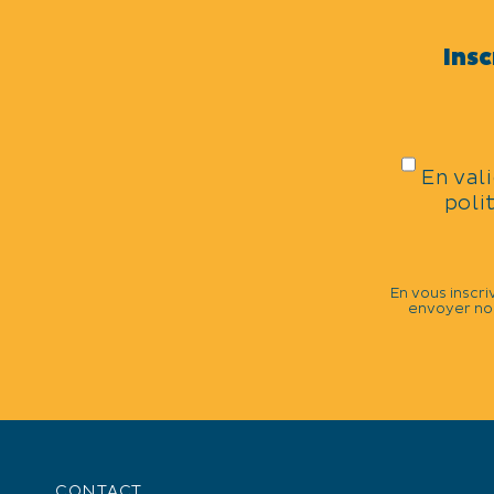
Centre de thalassothérapie
Insc
OUVERTURE
Toute l'année.
En val
Accessible pour handicapés
poli
Parking privé
En vous inscri
envoyer nos
+
−
CONTACT