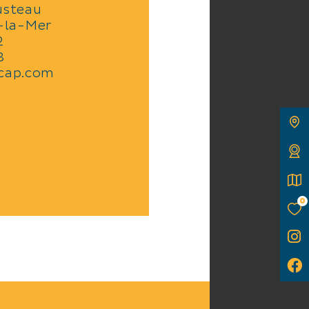
usteau
s au
-la-Mer
u rez-
2
8
. Sa
acap.com
os
s de
une
0