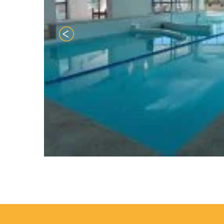
- Séjourner à l’
spa, face à la Méd
L’établissement e
capacité d’acc
évènements famil
travail, team-b
Forme et bien-être