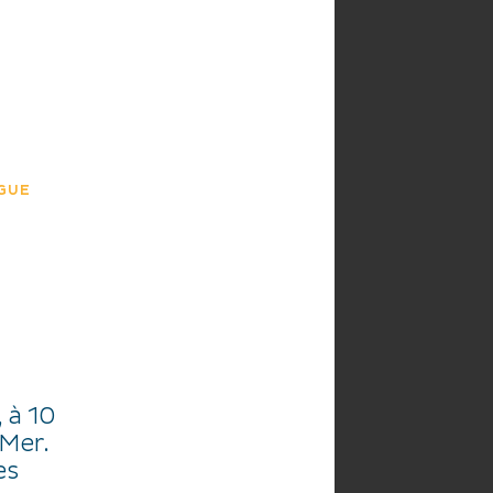
HE
AGENDA
GUE
 à 10
 Mer.
es