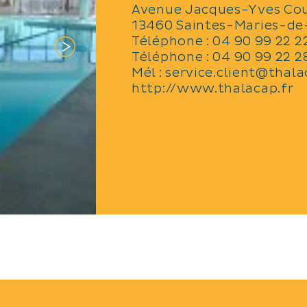
en saison.
Avenue Jacques-Yves Co
hôtel dans l’une des 62 chambres avec accè
13460 Saintes-Maries-de
iterranée, avec terrasse privative balcon o
Téléphone :
04 90 99 22 2
de-jardin.
Téléphone :
04 90 99 22 2
st ouvert à tous, toute l’année 7 Jours / 7
Mél :
service.client@thal
http://www.thalacap.fr
ueil est également idéale pour organiser v
iaux, vos sorties de groupes, vos réunion
uilding… N’attendez plus pour vous offrir 
parenthèse de détente…
ANIMAUX ACCEPTÉS