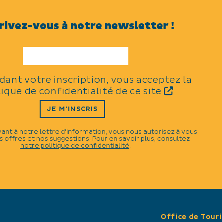
oui (avec supplément)
rivez-vous à notre newsletter !
ÉQUIPEMENTS
Parking
Parking privé
idant votre inscription, vous acceptez la
tique de confidentialité de ce site
SERVICES
JE M'INSCRIS
Animaux acceptés
vant à notre lettre d'information, vous nous autorisez à vous
Animaux avec supplémen
 offres et nos suggestions. Pour en savoir plus, consultez
notre politique de confidentialité
.
Office de Tour