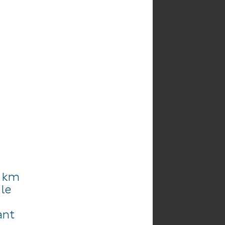
HE
AGENDA
0 km
 le
ant