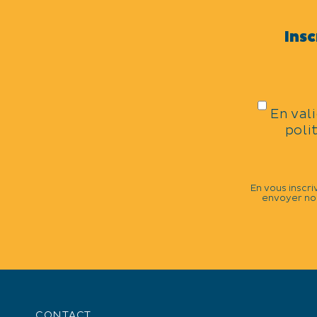
Insc
THÈMES
Sports cyclistes
En val
poli
CATÉGORIES
Compétition sportive
En vous inscri
envoyer nos
DATES DE LA MANIFESTATIO
Vendredi 11 février 2022.
Fermé le vendredi.
Toute la journée.
CONTACT