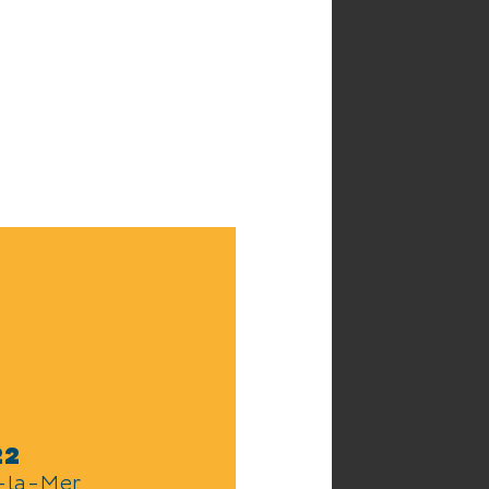
22
-la-Mer