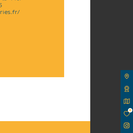
5
ies.fr/
0