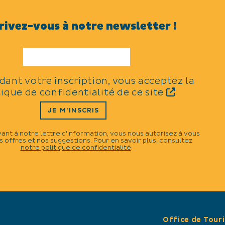
LANGUES PARLÉES
rivez-vous à notre newsletter !
TYPES
idant votre inscription, vous acceptez la
Sports
tique de confidentialité de ce site
JE M'INSCRIS
THÈMES
vant à notre lettre d'information, vous nous autorisez à vous
 offres et nos suggestions. Pour en savoir plus, consultez
N
notre politique de confidentialité
.
Sports cyclistes
CATÉGORIES
Compétition sportive
Office de Tour