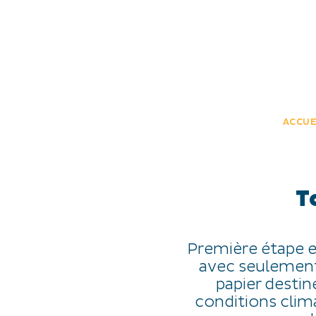
JE DÉCOUVRE
EXPÉRIENCES
FR
ACCUE
T
Première étape e
avec seulement 
papier destin
conditions clim