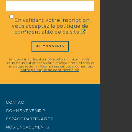
En validant votre inscription,
vous acceptez la politique de
confidentialité de ce site
JE M'INSCRIS
En vous inscrivant à notre lettre d'information,
vous nous autorisez à vous envoyer nos offres et
nos suggestions. Pour en savoir plus, consultez
notre politique de confidentialité
.
CONTACT
COMMENT VENIR ?
ESPACE PARTENAIRES
NOS ENGAGEMENTS