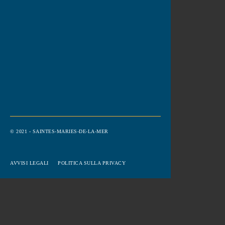
© 2021 - SAINTES-MARIES-DE-LA-MER
AVVISI LEGALI
POLITICA SULLA PRIVACY