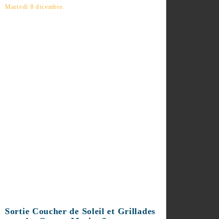
Conception
A 18h00 : Chapelet commenté et chanté A
19h00 : Messe solennelle
Martedì 8 dicembre.