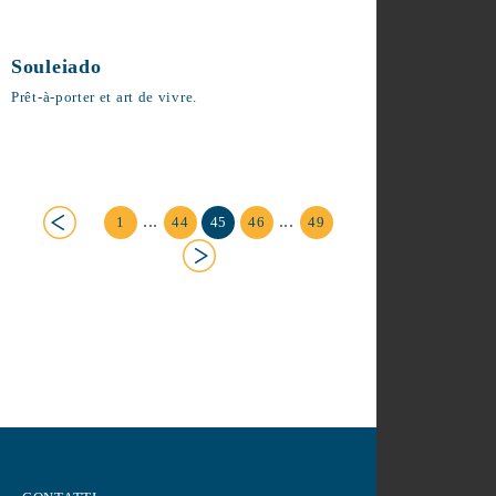
Souleiado
Prêt-à-porter et art de vivre.
...
...
1
44
45
46
49