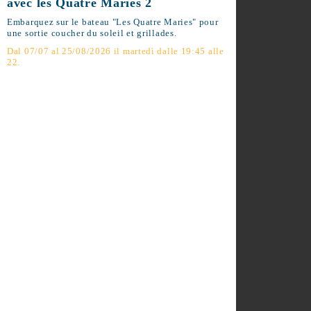
Sortie Coucher de Soleil et
Grillades avec les Quatre
Maries 2
Embarquez sur le bateau "Les Quatre
Maries" pour une sortie coucher du soleil
et grillades.
Dal 07/07 al 25/08/2026 il martedì dalle
19:45 alle 22.