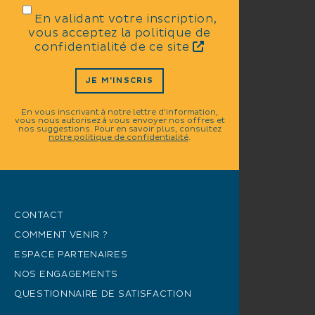
En validant votre inscription,
vous acceptez la politique de
confidentialité de ce site
JE M'INSCRIS
En vous inscrivant à notre lettre d'information,
vous nous autorisez à vous envoyer nos offres et
nos suggestions. Pour en savoir plus, consultez
notre politique de confidentialité
.
CONTACT
COMMENT VENIR ?
ESPACE PARTENAIRES
NOS ENGAGEMENTS
QUESTIONNAIRE DE SATISFACTION