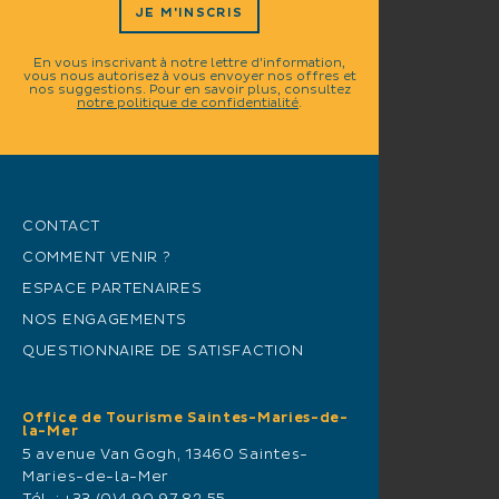
JE M'INSCRIS
En vous inscrivant à notre lettre d'information,
vous nous autorisez à vous envoyer nos offres et
nos suggestions. Pour en savoir plus, consultez
notre politique de confidentialité
.
CONTACT
COMMENT VENIR ?
ESPACE PARTENAIRES
NOS ENGAGEMENTS
QUESTIONNAIRE DE SATISFACTION
Office de Tourisme Saintes-Maries-de-
la-Mer
5 avenue Van Gogh, 13460 Saintes-
Maries-de-la-Mer