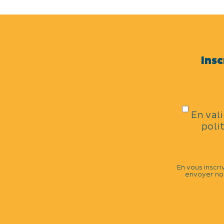
Insc
En val
poli
En vous inscri
envoyer nos