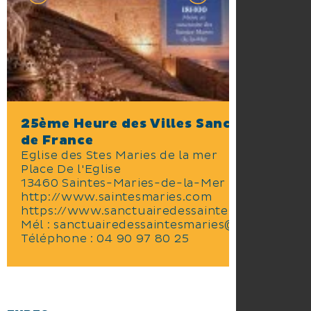
25ème Heure des Villes Sanctuaires
de France
Eglise des Stes Maries de la mer
Place De l'Eglise
13460 Saintes-Maries-de-la-Mer
http://www.saintesmaries.com
https://www.sanctuairedessaintesmaries.com
Mél :
sanctuairedessaintesmaries@gmail.com
Téléphone :
04 90 97 80 25