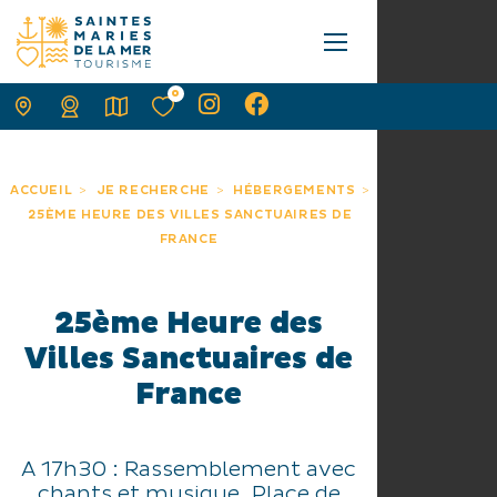
0
ACCUEIL
JE RECHERCHE
HÉBERGEMENTS
25ÈME HEURE DES VILLES SANCTUAIRES DE
FRANCE
25ème Heure des
Villes Sanctuaires de
France
A 17h30 : Rassemblement avec
chants et musique, Place de