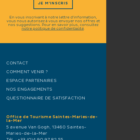
JE M'INSCRIS
En vous inscrivant à notre lettre d'information,
vous nous autorisez à vous envoyer nos offres et
nos suggestions. Pour en savoir plus, consultez
notre politique de confidentialité
.
CONTACT
COMMENT VENIR ?
ESPACE PARTENAIRES
NOS ENGAGEMENTS
QUESTIONNAIRE DE SATISFACTION
Office de Tourisme Saintes-Maries-de-
la-Mer
5 avenue Van Gogh, 13460 Saintes-
Maries-de-la-Mer
Tél. :
+33 (0)4 90 97 82 55