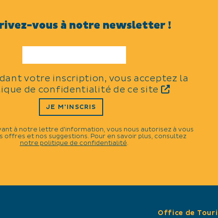
rivez-vous à notre newsletter !
TYPES
Distractions et loisirs
idant votre inscription, vous acceptez la
tique de confidentialité de ce site
THÈMES
JE M'INSCRIS
N
Loisirs créatifs
vant à notre lettre d'information, vous nous autorisez à vous
Gastronomie
 offres et nos suggestions. Pour en savoir plus, consultez
rs.
notre politique de confidentialité
.
Office de Tour