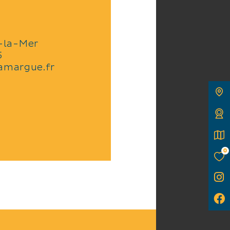
-la-Mer
5
amargue.fr
0