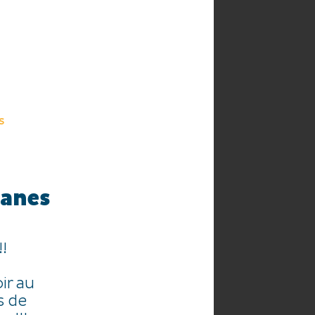
HE
AGENDA
S
janes
!
ir au
s de