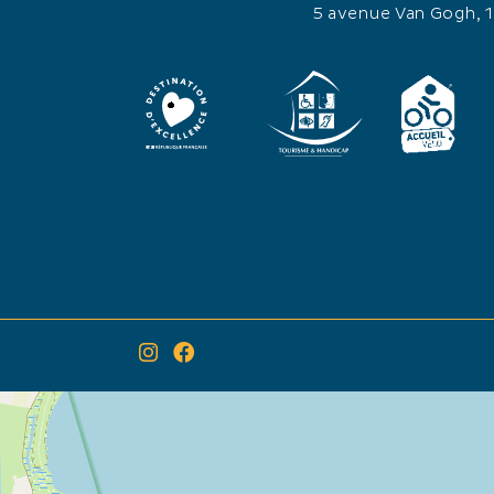
5 avenue Van Gogh, 
×
Itinéraire vers
Animations xxl et jeux au Domaine de Méjanes