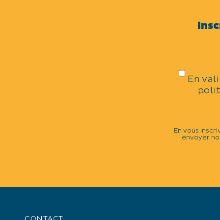
Sports
Insc
THÈMES
Sports équestres
En val
poli
CATÉGORIES
En vous inscri
envoyer nos
Compétition sportive
DATES DE LA MANIFESTATIO
Du vendredi 20 au dimanche 22 sep
CONTACT