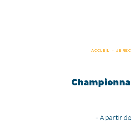
JE DÉCOUVRE
EXPÉRIENCES
FR
ACCUEIL
JE RE
Championnat
- A partir 