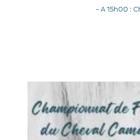
- A 15h00 : C
- A partir de 9h00
- 
-
- A 15h00 : Ép
- A 9h30 : Champ
-