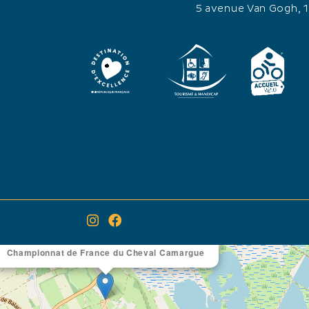
5 avenue Van Gogh, 
×
Itinéraire vers
Championnat de France du Cheval Camargue