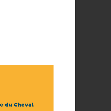
lures
ace
he –
e du Cheval