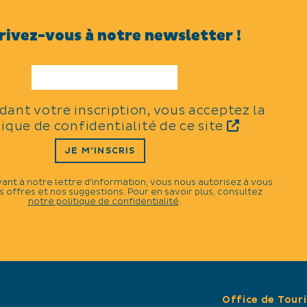
rivez-vous à notre newsletter !
TYPES
Sports
idant votre inscription, vous acceptez la
tique de confidentialité de ce site
THÈMES
JE M'INSCRIS
Sports équestres
vant à notre lettre d'information, vous nous autorisez à vous
 offres et nos suggestions. Pour en savoir plus, consultez
notre politique de confidentialité
.
CATÉGORIES
N
Compétition sportive
tembre 2024.
Office de Tour