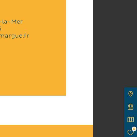
-la-Mer
5
margue.fr
0