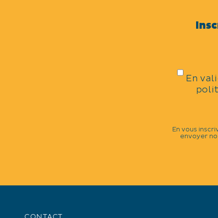
Distractions et loisirs
Insc
THÈMES
Country
En val
poli
CATÉGORIES
En vous inscri
envoyer nos
Bal
Démonstration
Concert
DATES DE LA MANIFESTATIO
Dimanche 2 novembre 2025 de 11h à
CONTACT