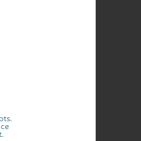
HE
AGENDA
ots.
nce
t.