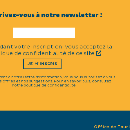
rivez-vous à notre newsletter !
TYPES
Distractions et loisirs
idant votre inscription, vous acceptez la
tique de confidentialité de ce site
THÈMES
JE M'INSCRIS
Country
vant à notre lettre d'information, vous nous autorisez à vous
 offres et nos suggestions. Pour en savoir plus, consultez
notre politique de confidentialité
.
CATÉGORIES
Bal
N
Démonstration
Concert
Office de Tour
 17h30.