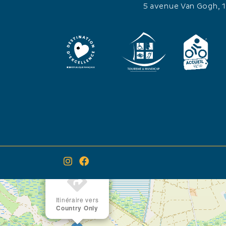
5 avenue Van Gogh, 
×
Itinéraire vers
Country Only