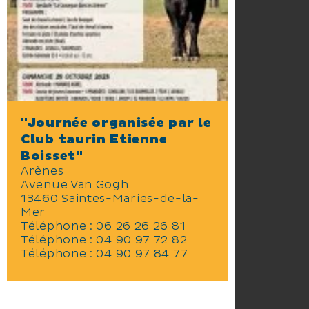
"Journée organisée par le
Club taurin Etienne
Boisset"
Arènes
Avenue Van Gogh
13460 Saintes-Maries-de-la-
Mer
Téléphone :
06 26 26 26 81
Téléphone :
04 90 97 72 82
Téléphone :
04 90 97 84 77