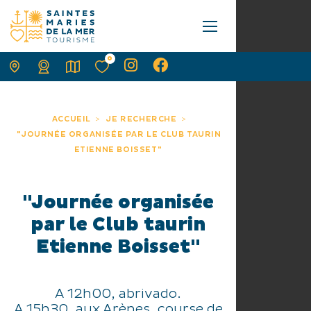
0
ACCUEIL
JE RECHERCHE
"JOURNÉE ORGANISÉE PAR LE CLUB TAURIN
ETIENNE BOISSET"
"Journée organisée
par le Club taurin
Etienne Boisset"
A 12h00, abrivado.
A 15h30, aux Arènes, course de