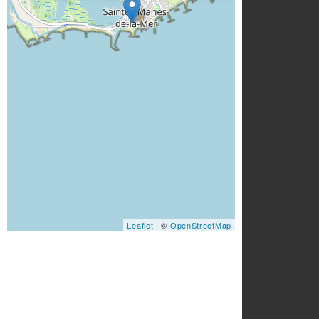
Leaflet
| ©
OpenStreetMap