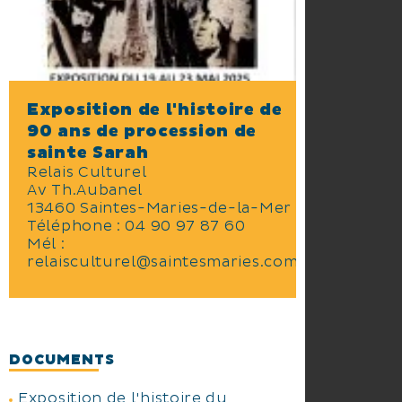
Exposition de l'histoire de
90 ans de procession de
sainte Sarah
Relais Culturel
Av Th.Aubanel
13460 Saintes-Maries-de-la-Mer
Téléphone :
04 90 97 87 60
Mél :
relaisculturel@saintesmaries.com
DOCUMENTS
Exposition de l'histoire du