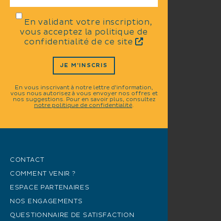
En validant votre inscription,
vous acceptez la politique de
confidentialité de ce site
JE M'INSCRIS
En vous inscrivant à notre lettre d'information,
vous nous autorisez à vous envoyer nos offres et
nos suggestions. Pour en savoir plus, consultez
notre politique de confidentialité
.
CONTACT
COMMENT VENIR ?
ESPACE PARTENAIRES
NOS ENGAGEMENTS
QUESTIONNAIRE DE SATISFACTION