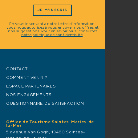
JE M'INSCRIS
En vous inscrivant à notre lettre d'information,
vous nous autorisez à vous envoyer nos offres et
nos suggestions. Pour en savoir plus, consultez
notre politique de confidentialité
.
CONTACT
COMMENT VENIR ?
ESPACE PARTENAIRES
NOS ENGAGEMENTS
QUESTIONNAIRE DE SATISFACTION
Office de Tourisme Saintes-Maries-de-
la-Mer
5 avenue Van Gogh, 13460 Saintes-