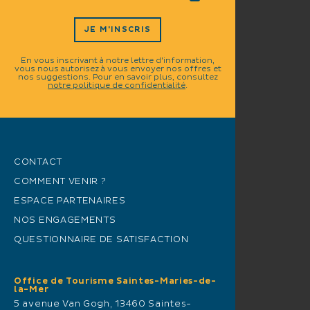
JE M'INSCRIS
En vous inscrivant à notre lettre d'information,
vous nous autorisez à vous envoyer nos offres et
nos suggestions. Pour en savoir plus, consultez
notre politique de confidentialité
.
CONTACT
COMMENT VENIR ?
ESPACE PARTENAIRES
NOS ENGAGEMENTS
QUESTIONNAIRE DE SATISFACTION
Office de Tourisme Saintes-Maries-de-
la-Mer
5 avenue Van Gogh, 13460 Saintes-