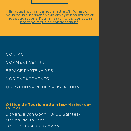
En vous inscrivant à notre lettre d'information,
vous nous autorisez à vous envoyer nos offres et
nos suggestions. Pour en savoir plus, consultez
notre politique de confidentialité
.
CONTACT
COMMENT VENIR ?
ESPACE PARTENAIRES
NOS ENGAGEMENTS
QUESTIONNAIRE DE SATISFACTION
Office de Tourisme Saintes-Maries-de-
la-Mer
5 avenue Van Gogh, 13460 Saintes-
Maries-de-la-Mer
Tél. :
+33 (0)4 90 97 82 55