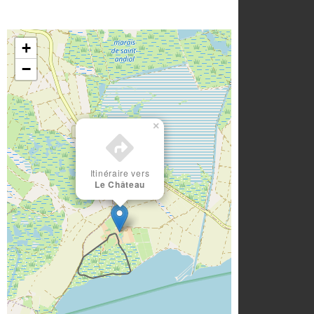
+
−
×
Itinéraire vers
Le Château