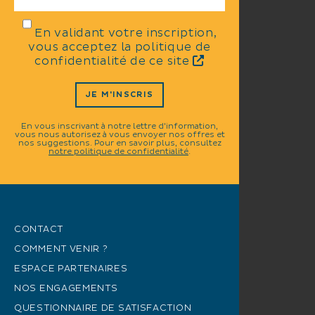
En validant votre inscription,
vous acceptez la politique de
confidentialité de ce site
JE M'INSCRIS
En vous inscrivant à notre lettre d'information,
vous nous autorisez à vous envoyer nos offres et
nos suggestions. Pour en savoir plus, consultez
notre politique de confidentialité
.
CONTACT
COMMENT VENIR ?
ESPACE PARTENAIRES
NOS ENGAGEMENTS
QUESTIONNAIRE DE SATISFACTION