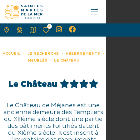
0
ACCUEIL
JE RECHERCHE
HÉBERGEMENTS
MEUBLÉS
LE CHÂTEAU
Le Château
Le Château de Méjanes est une
ancienne demeure des Templiers
du XIIIème siècle dont une partie
des bâtiments fortifiés datent
du XIème siècle. Il est inscrit à
l’inventaire des monuments