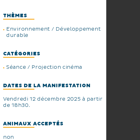
LAPINSKI de l’association
AILERONS soutenus par la SEMIS
THÈMES
et la Commune, qui nous
permettent de découvrir
Environnement / Développement
l’excellence de cette œuvre et de
durable
débattre sur le sujet de ce film.
- Nous vous attendons
CATÉGORIES
nombreux ce vendredi 12
décembre 2025.
Séance / Projection cinéma
DATES DE LA MANIFESTATION
Vendredi 12 décembre 2025 à partir
de 18h30.
ANIMAUX ACCEPTÉS
non