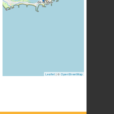
Leaflet
| ©
OpenStreetMap